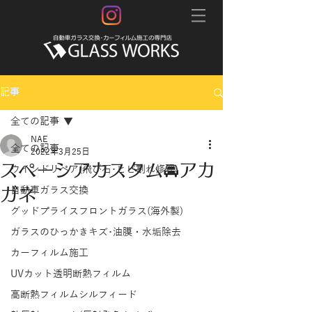
記事
全ての記事
NAE
全ての記事
2022年3月25日
スペーシアカスタム🚘アカ
ウインドリペア(飛び石･ヒビ割れ修理)
ガネ
自動車ガラス交換
グッドプライスフロントガラス(海外製)
ガラスのひっかきキズ･油膜・水垢除去
カーフィルム施工
UVカット透明断熱フィルム
高断熱フィルムシルフィード