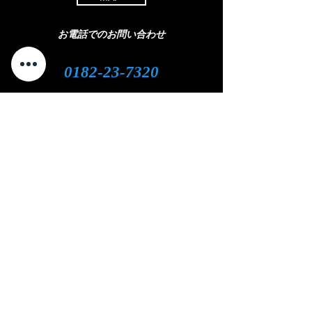
お電話でのお問い合わせ
0182-23-7320
open 8:30 - close 18:00
( 平日 )
open 8:30 - close 11:00
( 土曜日)
定休日：日曜・祝日
LINEやメール
での
お問い合わせをご
希望の
方
はこちら
​をクリック
⇩
クリック
【対応エリア】