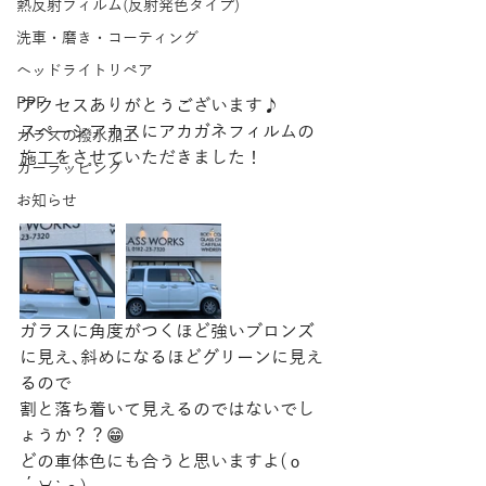
熱反射フィルム(反射発色タイプ)
洗車・磨き・コーティング
ヘッドライトリペア
PPF
アクセスありがとうございます♪
スペーシアカスにアカガネフィルムの
ガラスの撥水加工
施工をさせていただきました！
カーラッピング
お知らせ
ガラスに角度がつくほど強いブロンズ
に見え､斜めになるほどグリーンに見え
るので
割と落ち着いて見えるのではないでし
ょうか？？😁
どの車体色にも合うと思いますよ(о