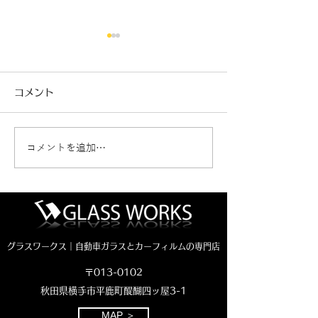
コメント
コメントを追加…
新車ジムニーノマド カ
クラウンエステ
ーフィルム施工🚗
断熱フィルム施工
グラスワークス｜自動車ガラスとカーフィルムの専門店
〒013-0102
秋田県横手市平鹿町醍醐四ッ屋3-1
MAP ＞