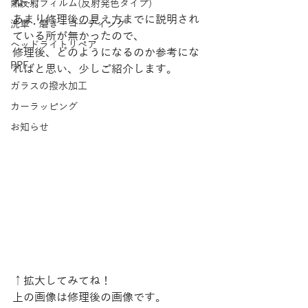
ね…。
熱反射フィルム(反射発色タイプ)
あまり修理後の見え方までに説明され
洗車・磨き・コーティング
ている所が無かったので、
ヘッドライトリペア
修理後、どのようになるのか参考にな
PPF
ればと思い、少しご紹介します。
ガラスの撥水加工
カーラッピング
お知らせ
↑拡大してみてね！
上の画像は修理後の画像です。