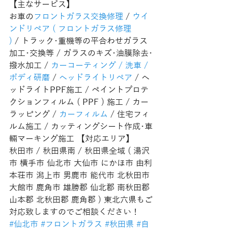
【主なサービス】
お車の
フロントガラス交換修理
 / 
ウイ
ンドリペア ( フロントガラス修理 
)
 / トラック･重機等の平合わせガラス
加工･交換等 / ガラスのキズ･油膜除去･
撥水加工 / 
カーコーティング / 洗車 / 
ボディ研磨
 / 
ヘッドライトリペア
 / ヘ
ッドライトPPF施工 / ペイントプロテ
クションフィルム ( PPF ) 施工 / カー
ラッピング / 
カーフィルム
 / 住宅フィ
ルム施工 / カッティングシート作成･車
輛マーキング施工 【対応エリア】
秋田市 / 秋田県南 / 秋田県全域 ( 湯沢
市 横手市 仙北市 大仙市 にかほ市 由利
本荘市 潟上市 男鹿市 能代市 北秋田市 
大館市 鹿角市 雄勝郡 仙北郡 南秋田郡 
山本郡 北秋田郡 鹿角郡 ) 東北六県もご
対応致しますのでご相談ください！
#仙北市
#フロントガラス
#秋田県
#自