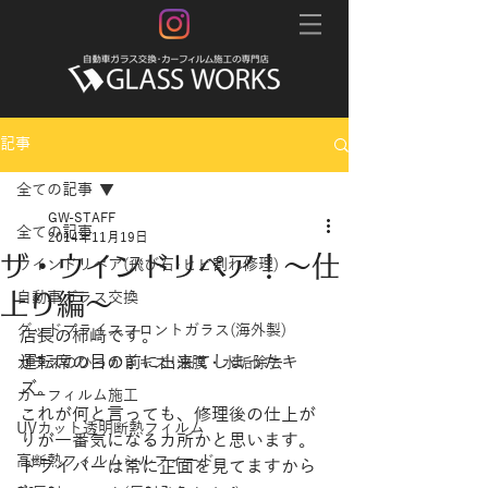
記事
全ての記事
GW-STAFF
全ての記事
2014年11月19日
ザ・ウインドリペア！～仕
ウインドリペア(飛び石･ヒビ割れ修理)
上り編～
自動車ガラス交換
グッドプライスフロントガラス(海外製)
店長の柿﨑です。
運転席の目の前に出来てしまったキ
ガラスのひっかきキズ･油膜・水垢除去
ズ。 
カーフィルム施工
これが何と言っても、修理後の仕上が
UVカット透明断熱フィルム
りが一番気になるカ所かと思います。
高断熱フィルムシルフィード
ドライバーは常に正面を見てますから