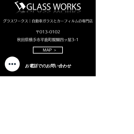
グラスワークス｜自動車ガラスとカーフィルムの専門店
〒013-0102
秋田県横手市平鹿町醍醐四ッ屋3-1
MAP ＞
お電話でのお問い合わせ
0182-23-7320
open 8:30 - close 18:00
( 平日 )
open 8:30 - close 11:00
( 土曜日)
定休日：日曜・祝日
LINEやメール
での
お問い合わせをご
希望の
方
はこちら
​をクリック
⇩