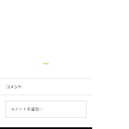
コメント
コメントを追加…
新車ジムニーノマド カ
クラウンエステ
ーフィルム施工🚗
断熱フィルム施工