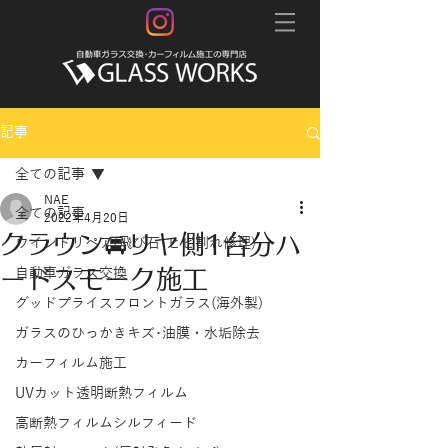
記事
全ての記事
NAE
全ての記事
2022年4月20日
クラウン🚘リヤ側1台分ハ
ウインドリペア(飛び石･ヒビ割れ修理)
ードスモーク施工
自動車ガラス交換
グッドプライスフロントガラス(海外製)
ガラスのひっかきキズ･油膜・水垢除去
カーフィルム施工
UVカット透明断熱フィルム
高断熱フィルムシルフィード