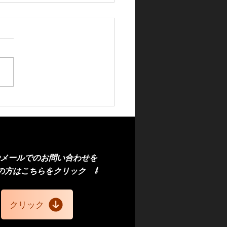
ウンエステート透明断熱
ルム施工🚗
やメール
での
お問い合わせを
の方
はこちら
​をクリック
⇩
クリック