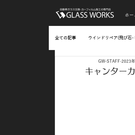
ホー
全ての記事
ウインドリペア(飛び石･
GW-STAFF
2023
ガラスのひっかきキズ･油膜・水垢
キャンターカ
熱反射フィルム(反射発色タイプ)
カーラッピング
お知らせ