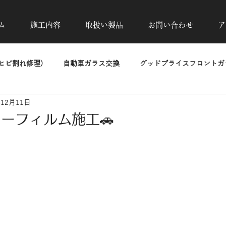
ム
施工内容
取扱い製品
お問い合わせ
ア
ヒビ割れ修理)
自動車ガラス交換
グッドプライスフロントガラ
年12月11日
除去
カーフィルム施工
UVカット透明断熱フィルム
高
ーフィルム施工🚗
洗車・磨き・コーティング
ヘッドライトリペア
PPF