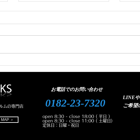
新車ジムニーノマド カーフ
クラ
ィルム施工🚗
フィ
お電話でのお問い合わせ
LINE
0182-23-7320
ご
希望
ルムの専門店
open 8:30 - close 18:00
( 平日 )
MAP ＞
open 8:30 - close 11:00
( 土曜日)
定休日：日曜・祝日