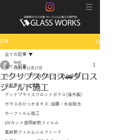
記事
全ての記事
NAE
全ての記事
2021年12月17日
エクリプスクロス🚗グロス
ウインドリペア(飛び石･ヒビ割れ修理)
シールド施工
自動車ガラス交換
グッドプライスフロントガラス(海外製)
ガラスのひっかきキズ･油膜・水垢除去
カーフィルム施工
UVカット透明断熱フィルム
高断熱フィルムシルフィード