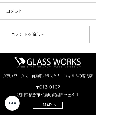
コメント
コメントを追加…
シトロエンC3 ナノセラ
レクサスNX ヤ
ミックコーティング
ス NANO-FI
（NASIOL NL272）
ィング✨
グラスワークス｜自動車ガラスとカーフィルムの専門店
〒013-0102
秋田県横手市平鹿町醍醐四ッ屋3-1
MAP ＞
お電話でのお問い合わせ